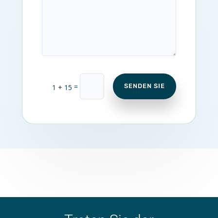
=
SENDEN SIE
1 + 15