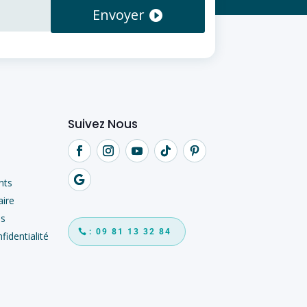
Envoyer
Suivez Nous
nts
aire
es
: 09 81 13 32 84
fidentialité