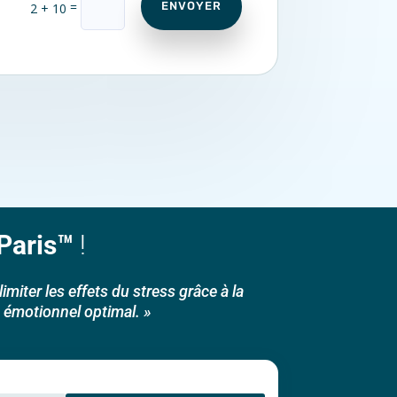
=
ENVOYER
2 + 10
Paris™
!
miter les effets du stress grâce à la
t émotionnel optimal. »