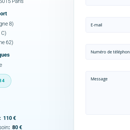
5015 Paris
ort
gne 8)
 C)
gne 62)
ques
e
 84
:
110 €
soin
: 8
0 €