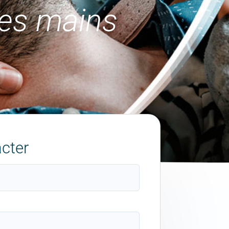
nes mains
cter