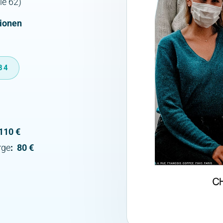
ie 62)
tionen
 84
110 €
rge
:
80 €