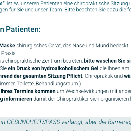
is
"
ist es, unseren Patienten eine
chiropraktische Sitzung
u
en für Sie und
unser Team
. Bitte beachten Sie dazu die
 Patienten:
 Maske
chirurgisches Gerät, das Nase und Mund bedeckt, i
 Praxis
s chiropraktische Zentrum betreten,
bitte waschen Sie s
 Sie
ein Druck von hydroalkoholischem Gel
die Ihnen am 
hrend der gesamten Sitzung Pflicht.
Chiropraktik und
wä
zimmer, Toilette, Behandlungsraum.)
t Ihres Termins kommen
um Wechselwirkungen mit ander
ng informieren
damit der Chiropraktiker sich organisieren
kein GESUNDHEITSPASS verlangt, aber die Barrier