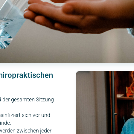
iropraktischen
d der gesamten Sitzung
sinfiziert sich vor und
ände.
werden zwischen jeder