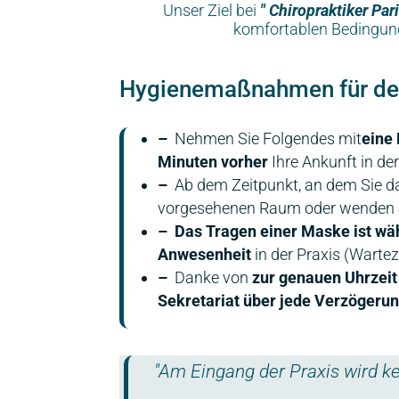
Unser Ziel bei
"
Chiropraktiker Par
komfortablen Bedingung
Hygienemaßnahmen für den
–
Nehmen Sie Folgendes mit
eine
Minuten vorher
Ihre Ankunft in der
–
Ab dem Zeitpunkt, an dem Sie da
vorgesehenen Raum oder wenden
–
Das Tragen einer Maske ist wä
Anwesenheit
in der Praxis (Warte
–
Danke von
zur genauen Uhrzei
Sekretariat über jede Verzögeru
"Am Eingang der Praxis wird 